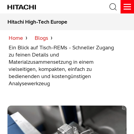
Skip
to
To
the
Me
main
Hitachi High-Tech Europe
content.
Suchen
Home
Blogs
Ein Blick auf Tisch-REMs - Schneller Zugang
zu feinen Details und
Materialzusammensetzung in einem
vielseitigen, kompakten, einfach zu
bedienenden und kostengünstigen
Analysewerkzeug